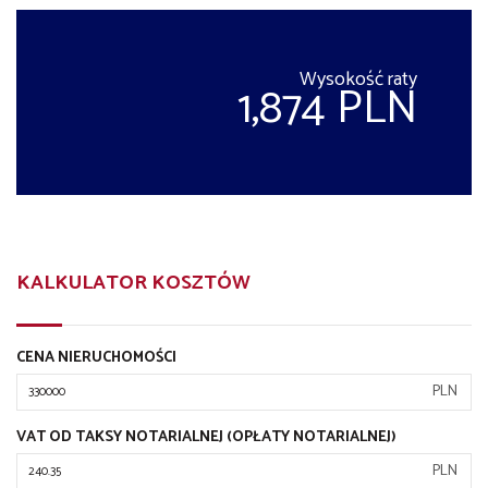
Wysokość raty
1,874 PLN
KALKULATOR KOSZTÓW
CENA NIERUCHOMOŚCI
PLN
VAT OD TAKSY NOTARIALNEJ (OPŁATY NOTARIALNEJ)
PLN