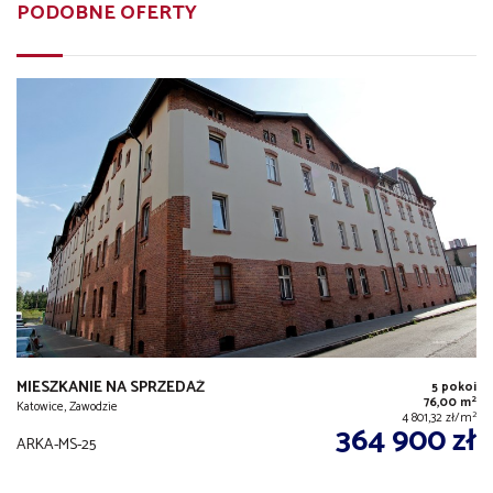
PODOBNE OFERTY
MIESZKANIE NA SPRZEDAŻ
5 pokoi
2
76,00 m
Katowice, Zawodzie
2
4 801,32 zł/m
364 900 zł
ARKA-MS-25