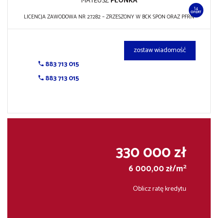
MATEUSZ
PŁONKA
14
OFERT
LICENCJA ZAWODOWA NR 27282 – ZRZESZONY W BCK SPON ORAZ PFRN
zostaw wiadomość
883 713 015
883 713 015
330 000 zł
2
6 000,00 zł/m
Oblicz ratę kredytu