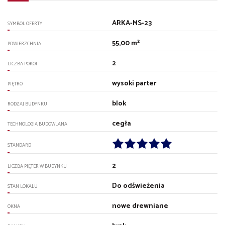
ARKA-MS-23
SYMBOL OFERTY
55,00 m²
POWIERZCHNIA
2
LICZBA POKOI
wysoki parter
PIĘTRO
blok
RODZAJ BUDYNKU
cegła
TECHNOLOGIA BUDOWLANA
STANDARD
2
LICZBA PIĘTER W BUDYNKU
Do odświeżenia
STAN LOKALU
nowe drewniane
OKNA