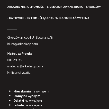
ARKADIA NIERUCHOMOŚCI - LICENCJONOWANE BIURO - CHORZÓW
- KATOWICE - BYTOM - ŚLĄSK/ KUPNO-SPRZEDAŻ-WYCENA
Chorzów 41-500 | Ul. Boczna 12/8
biuro@arkadiabp.com
Mateusz Płonka
883 713 015
mateusz@arkadiabp.com
Nr licencji 27282
Mieszkania
na wynajem
Domy
na wynajem
Działki
na wynajem
Lokale
na wynajem