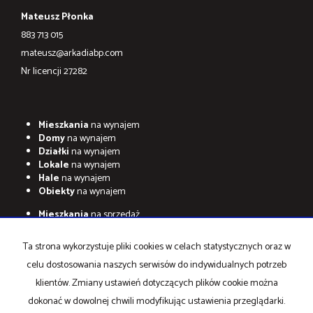
Mateusz Płonka
883 713 015
mateusz@arkadiabp.com
Nr licencji 27282
Mieszkania
na wynajem
Domy
na wynajem
Działki
na wynajem
Lokale
na wynajem
Hale
na wynajem
Obiekty
na wynajem
Mieszkania
na sprzedaż
Domy
na sprzedaż
Działki
na sprzedaż
Ta strona wykorzystuje pliki cookies w celach statystycznych oraz w
Lokale
na sprzedaż
celu dostosowania naszych serwisów do indywidualnych potrzeb
Hale
na sprzedaż
Obiekty
na sprzedaż
klientów. Zmiany ustawień dotyczących plików cookie można
dokonać w dowolnej chwili modyfikując ustawienia przeglądarki.
Strona główna
Mieszkania
Kontakt
Kup
Sprzedaj