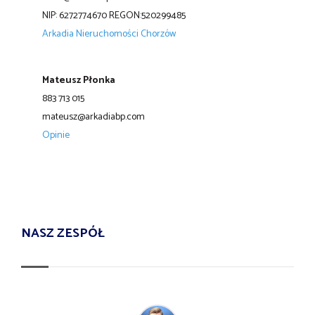
NIP: 6272774670 REGON:520299485
Arkadia Nieruchomości Chorzów
Mateusz Płonka
883 713 015
mateusz@arkadiabp.com
Opinie
NASZ ZESPÓŁ