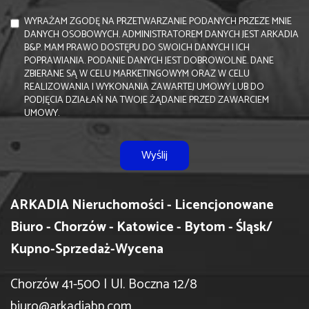
WYRAŻAM ZGODĘ NA PRZETWARZANIE PODANYCH PRZEZE MNIE
DANYCH OSOBOWYCH. ADMINISTRATOREM DANYCH JEST ARKADIA
B&P. MAM PRAWO DOSTĘPU DO SWOICH DANYCH I ICH
POPRAWIANIA. PODANIE DANYCH JEST DOBROWOLNE. DANE
ZBIERANE SĄ W CELU MARKETINGOWYM ORAZ W CELU
REALIZOWANIA I WYKONANIA ZAWARTEJ UMOWY LUB DO
PODJĘCIA DZIAŁAŃ NA TWOJE ŻĄDANIE PRZED ZAWARCIEM
UMOWY.
ARKADIA Nieruchomości - Licencjonowane
Biuro - Chorzów - Katowice - Bytom - Śląsk/
Kupno-Sprzedaż-Wycena
Chorzów 41-500 | Ul. Boczna 12/8
biuro@arkadiabp.com