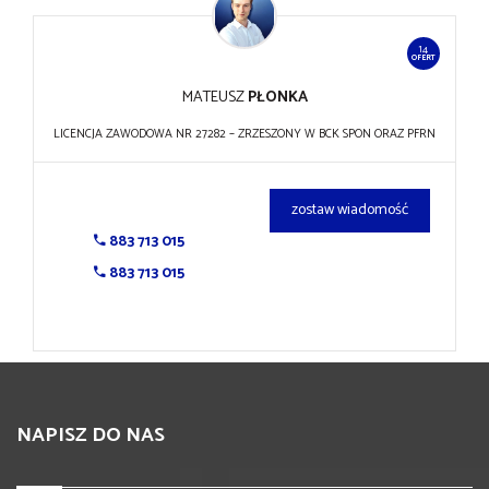
14
OFERT
MATEUSZ
PŁONKA
LICENCJA ZAWODOWA NR 27282 – ZRZESZONY W BCK SPON ORAZ PFRN
zostaw wiadomość
883 713 015
883 713 015
NAPISZ DO NAS