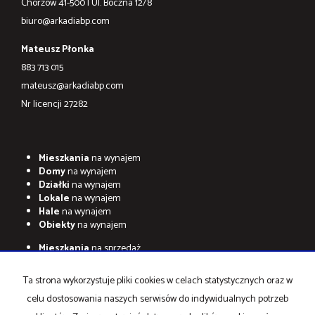
Chorzów 41-500 | Ul. Boczna 12/8
biuro@arkadiabp.com
Mateusz Płonka
883 713 015
mateusz@arkadiabp.com
Nr licencji 27282
Mieszkania
na wynajem
Domy
na wynajem
Działki
na wynajem
Lokale
na wynajem
Hale
na wynajem
Obiekty
na wynajem
Mieszkania
na sprzedaż
Domy
na sprzedaż
Działki
na sprzedaż
Ta strona wykorzystuje pliki cookies w celach statystycznych oraz w
Lokale
na sprzedaż
celu dostosowania naszych serwisów do indywidualnych potrzeb
Hale
na sprzedaż