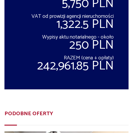
5,750 PLN
VAT od prowizji agencji nieruchomości
1,322.5 PLN
Wypisy aktu notarialnego - około
250 PLN
RAZEM (cena + opłaty)
242,961.85 PLN
PODOBNE OFERTY