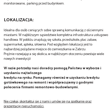
monitorowane, parking przed budynkiem.
LOKALIZACJA:
Idealna dla osób ceniących sobie sprawną komunikację z ościennymi
miastami. W najbliższym sąsiedztwie kompletna infrastruktura usługowo
handlowa. W pobliżu znajdują się szkoła, przedszkole, plac zabaw,
supermarket, apteka, siłownia. Pod względem lokalizacji jest to
najbardziej pożądane miejsce do zamieszkania w Zabrzu.
Prężnie rozwijająca się okolica, w najbliższym otoczeniu powstaje wiele
nowych inwestycji)
W razie potrzeby nasi doradcy pomogą Państwu w wyborze i
uzyskaniu najtańszego
kredytu na rynku. Pomagamy również w uzyskaniu kredytu
gotówkowego na remont i współpracujemy z godnymi
polecenia firmami remontowo-budowlanymi.
Nie czekaj, skontaktuj się z nami i umów się na spotkanie oraz
prezentację nieruchomości.