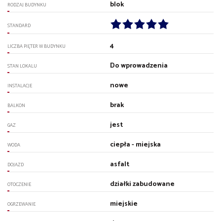
blok
RODZAJ BUDYNKU
STANDARD
4
LICZBA PIĘTER W BUDYNKU
Do wprowadzenia
STAN LOKALU
nowe
INSTALACJE
brak
BALKON
jest
GAZ
ciepła - miejska
WODA
asfalt
DOJAZD
działki zabudowane
OTOCZENIE
miejskie
OGRZEWANIE