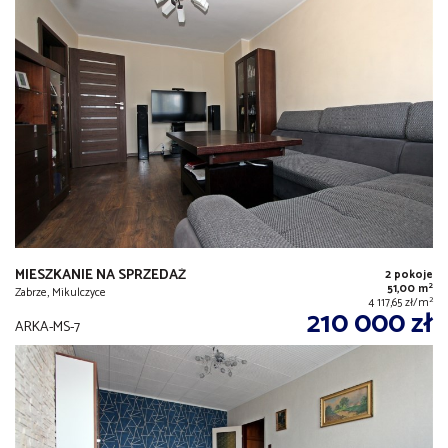
MIESZKANIE NA SPRZEDAŻ
2 pokoje
2
51,00 m
Zabrze, Mikulczyce
2
4 117,65 zł/m
210 000 zł
ARKA-MS-7