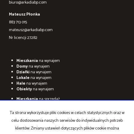
biuro@arkadiabp.com
Mateusz Płonka
883 713 015
mateusz@arkadiabp.com
Nr licencji 27282
Mieszkania
na wynajem
Domy
na wynajem
Działki
na wynajem
Lokale
na wynajem
Hale
na wynajem
Obiekty
na wynajem
Mieszkania
na sprzedaż
Domy
na sprzedaż
Działki
na sprzedaż
Ta strona wykorzystuje pliki cookies w celach statystycznych oraz w
Lokale
na sprzedaż
celu dostosowania naszych serwisów do indywidualnych potrzeb
Hale
na sprzedaż
Obiekty
na sprzedaż
klientów. Zmiany ustawień dotyczących plików cookie można