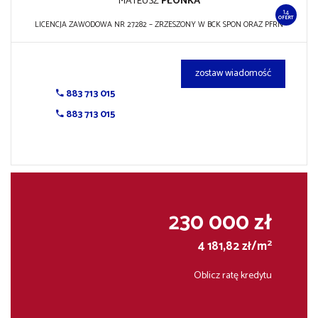
MATEUSZ
PŁONKA
14
OFERT
LICENCJA ZAWODOWA NR 27282 – ZRZESZONY W BCK SPON ORAZ PFRN
zostaw wiadomość
883 713 015
883 713 015
230 000 zł
2
4 181,82 zł/m
Oblicz ratę kredytu