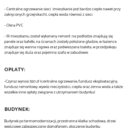
- Centralne ogrzewanie sieci (mieszkanie jest bardzo ciepłe nawet przy
zakręconych grzejnikach), ciepła woda również z sieci.
- Okna PVC
- W mieszkaniu został wykonany remont: na podłodze znajdują się
panele oraz kafelki, na ścianach zostały położone gładzie, w łazience
znajduje się wanna rogowa oraz podwieszana toaleta, w przedpokoju
znajduje się duża oraz pojemna szafa w zabudowie.
OPŁATY:
-Czynsz wynosi 550 zł (centralne ogrzewanie, fundusz eksploatacyjny,
fundusz remontowy, wywóz nieczystości, ciepła oraz zimna woda a także
wszelkie inne opłaty związane z utrzymaniem budynku)
BUDYNEK:
Budynek po termomodernizacji, przestronna klatka schodowa, drzwi
wejściowe zabezpieczone domofonem, otoczenie budynku