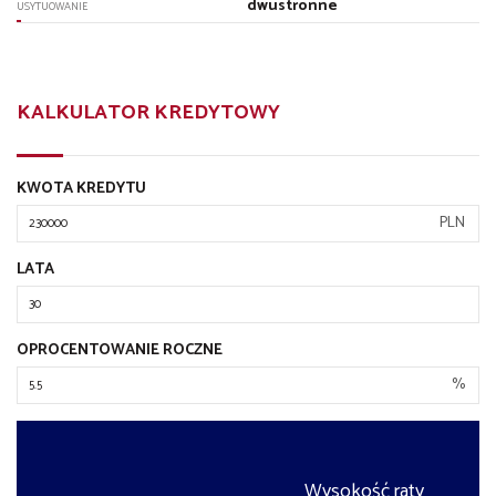
dwustronne
USYTUOWANIE
KALKULATOR KREDYTOWY
KWOTA KREDYTU
PLN
LATA
OPROCENTOWANIE ROCZNE
%
Wysokość raty