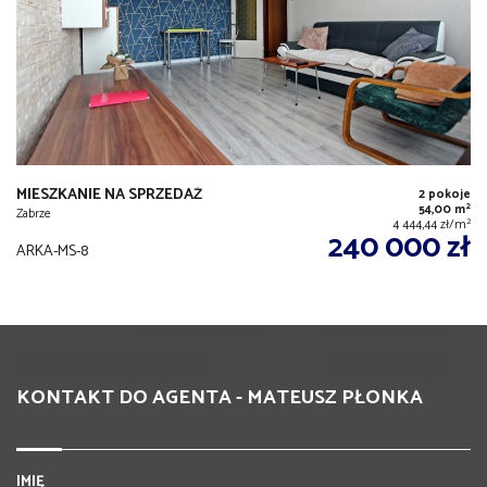
MIESZKANIE NA SPRZEDAŻ
2 pokoje
2
54,00 m
Zabrze
2
4 444,44 zł/m
240 000 zł
ARKA-MS-8
KONTAKT DO AGENTA - MATEUSZ PŁONKA
IMIĘ