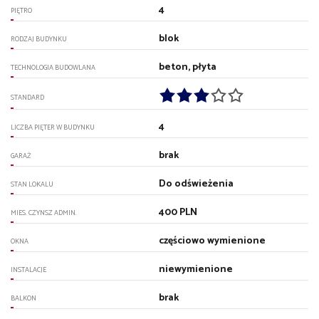
4
PIĘTRO
blok
RODZAJ BUDYNKU
beton, płyta
TECHNOLOGIA BUDOWLANA
STANDARD
4
LICZBA PIĘTER W BUDYNKU
brak
GARAŻ
Do odświeżenia
STAN LOKALU
400 PLN
MIES. CZYNSZ ADMIN.
częściowo wymienione
OKNA
niewymienione
INSTALACJE
brak
BALKON