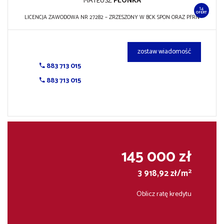
MATEUSZ
PŁONKA
14
OFERT
LICENCJA ZAWODOWA NR 27282 – ZRZESZONY W BCK SPON ORAZ PFRN
zostaw wiadomość
883 713 015
883 713 015
145 000 zł
2
3 918,92 zł/m
Oblicz ratę kredytu