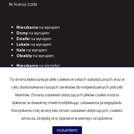
Nr licencji 27282
Mieszkania
na wynajem
Domy
na wynajem
Działki
na wynajem
Lokale
na wynajem
Hale
na wynajem
Obiekty
na wynajem
Mieszkania
na sprzedaż
Domy
na sprzedaż
Działki
na sprzedaż
Ta strona wykorzystuje pliki cookies w celach statystycznych oraz w
Lokale
na sprzedaż
celu dostosowania naszych serwisów do indywidualnych potrzeb
Hale
na sprzedaż
Obiekty
na sprzedaż
klientów. Zmiany ustawień dotyczących plików cookie można
dokonać w dowolnej chwili modyfikując ustawienia przeglądarki.
Strona główna
Mieszkania
Kontakt
Kup
Sprzedaj
Korzystanie z tej strony bez zmian ustawień dotyczących cookies
oznacza, że będą one zapisane w pamięci urządzenia.
rozumiem
Arkadia BP
2026
Program dla biur nieruchomości
Galactica Virgo