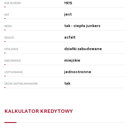
1975
ROK BUDOWY
jest
GAZ
tak - ciepła junkers
WODA
asfalt
DOJAZD
działki zabudowane
OTOCZENIE
miejskie
OGRZEWANIE
jednostronne
USYTUOWANIE
tak
DRZWI ANTYWŁAMANIOWE
KALKULATOR KREDYTOWY