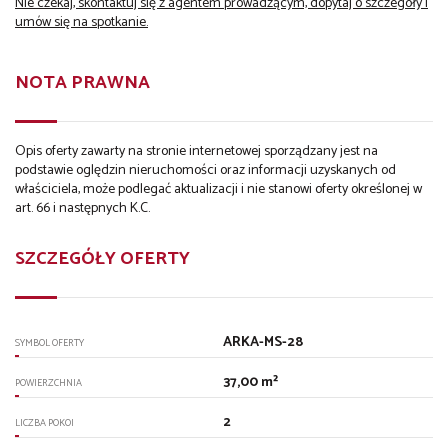
Nie czekaj, skontaktuj się z agentem prowadzącym, dopytaj o szczegóły i
umów się na spotkanie.
NOTA PRAWNA
Opis oferty zawarty na stronie internetowej sporządzany jest na
podstawie oględzin nieruchomości oraz informacji uzyskanych od
właściciela, może podlegać aktualizacji i nie stanowi oferty określonej w
art. 66 i następnych K.C.
SZCZEGÓŁY OFERTY
ARKA-MS-28
SYMBOL OFERTY
37,00 m²
POWIERZCHNIA
2
LICZBA POKOI