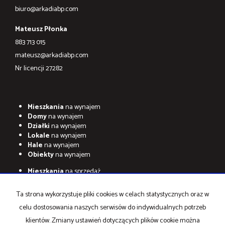
biuro@arkadiabp.com
Mateusz Płonka
883 713 015
mateusz@arkadiabp.com
Nr licencji 27282
Mieszkania
na wynajem
Domy
na wynajem
Działki
na wynajem
Lokale
na wynajem
Hale
na wynajem
Obiekty
na wynajem
Mieszkania
na sprzedaż
Domy
na sprzedaż
Działki
na sprzedaż
Ta strona wykorzystuje pliki cookies w celach statystycznych oraz w
Lokale
na sprzedaż
celu dostosowania naszych serwisów do indywidualnych potrzeb
Hale
na sprzedaż
Obiekty
na sprzedaż
klientów. Zmiany ustawień dotyczących plików cookie można