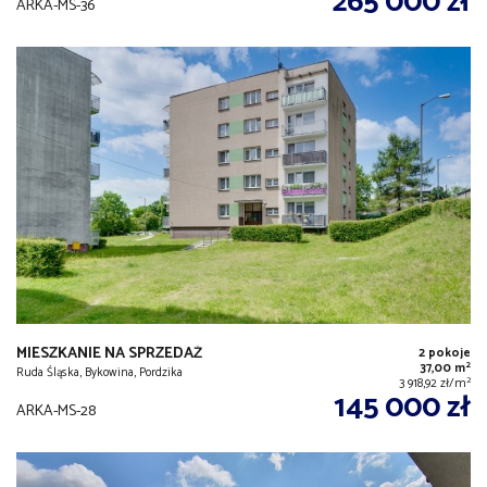
265 000 zł
ARKA-MS-36
MIESZKANIE NA SPRZEDAŻ
2 pokoje
2
37,00 m
Ruda Śląska, Bykowina, Pordzika
2
3 918,92 zł/m
145 000 zł
ARKA-MS-28