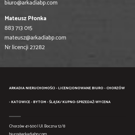
biuro@arkadiabp.com
Mateusz Płonka
883 713 015
mateusz@arkadiabp.com
Nr licencji 27282
ARKADIA NIERUCHOMOŚCI - LICENCJONOWANE BIURO - CHORZÓW
- KATOWICE - BYTOM - ŚLĄSK/ KUPNO-SPRZEDAŻ-WYCENA
Chorzów 41-500 | Ul. Boczna 12/8
biuro@arkadiabp.com