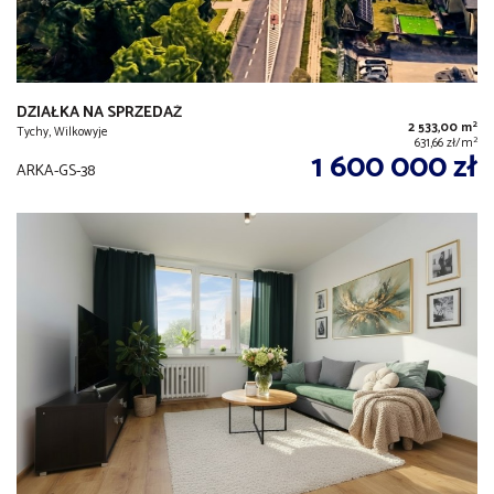
DZIAŁKA NA SPRZEDAŻ
2
2 533,00 m
Tychy, Wilkowyje
2
631,66 zł/m
1 600 000 zł
ARKA-GS-38