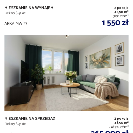
MIESZKANIE NA WYNAJEM
2 pokoje
2
48,50 m
Piekary Śląskie
2
31,96 zł/m
1 550 zł
ARKA-MW-37
MIESZKANIE NA SPRZEDAŻ
2 pokoje
2
48,50 m
Piekary Śląskie
2
5 463,92 zł/m