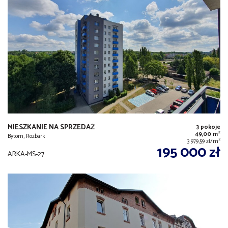
MIESZKANIE NA SPRZEDAŻ
3 pokoje
2
49,00 m
Bytom, Rozbark
2
3 979,59 zł/m
195 000 zł
ARKA-MS-27