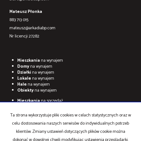
Mateusz Płonka
883 713 015
mateusz@arkadiabp.com
Nr licencji 27282
Mieszkania
na wynajem
Domy
na wynajem
Działki
na wynajem
Lokale
na wynajem
Hale
na wynajem
Obiekty
na wynajem
Mieszkania
na sprzedaż
Domy
na sprzedaż
Działki
na sprzedaż
Ta strona wykorzystuje pliki cookies w celach statystycznych oraz w
Lokale
na sprzedaż
celu dostosowania naszych serwisów do indywidualnych potrzeb
Hale
na sprzedaż
Obiekty
na sprzedaż
klientów. Zmiany ustawień dotyczących plików cookie można
dokonać w dowolnej chwili modyfikując ustawienia przeglądarki.