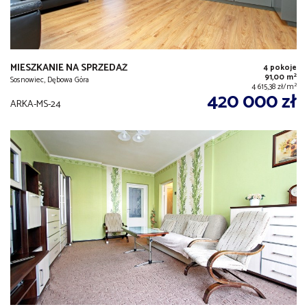
MIESZKANIE NA SPRZEDAŻ
4 pokoje
2
91,00 m
Sosnowiec, Dębowa Góra
2
4 615,38 zł/m
420 000 zł
ARKA-MS-24