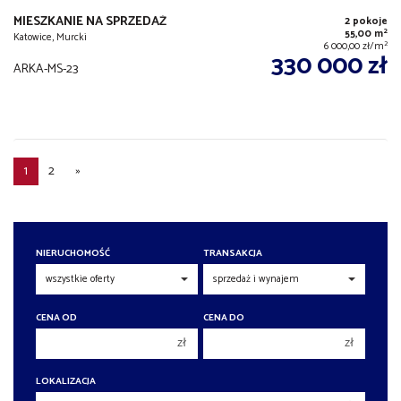
MIESZKANIE NA SPRZEDAŻ
2 pokoje
2
55,00 m
Katowice, Murcki
2
6 000,00 zł/m
330 000 zł
ARKA-MS-23
1
2
»
NIERUCHOMOŚĆ
TRANSAKCJA
CENA OD
CENA DO
zł
zł
150 000 zł
150 000 zł
LOKALIZACJA
200 000 zł
200 000 zł